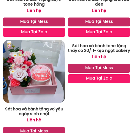
đen
Liên hệ
Mua Tại Mess
Mua Tại Zalo
Sét hoa và bánh tặng 20/11
tone hồng
Liên hệ
Mua Tại Mess
Mua Tại Zalo
Sét hoa và bánh tone tặng
thầy cô 20/11-kẹo ngọt bakery
Liên hệ
Mua Tại Mess