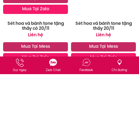
Mua Tại Zalo
Sét hoa và bánh tặng vợ yêu
ngày sinh nhật
Liên hệ
Mua Tại Mess
Gọi ngay
Zalo Chat
Facebook
Chỉ đường
Mua Tại Zalo
Sét hoa và bánh tone tặng
Sét hoa và bánh tone tặng
thầy cô 20/11
thầy 20/11
Liên hệ
Liên hệ
Mua Tại Mess
Mua Tại Mess
Mua Tại Zalo
Mua Tại Zalo
Page 1 / 3
1
2
3
Next
Last