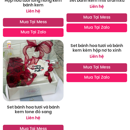
Hộp hoa tươi tông hồng kèm
Set bánh kem mix tiramixu
bánh kem
Liên hệ
Liên hệ
Mua Tại Mess
Mua Tại Mess
Mua Tại Zalo
Mua Tại Zalo
Set bánh hoa tươi và bánh
kem kèm hộp nơ to xinh
Liên hệ
Mua Tại Mess
Mua Tại Zalo
Set bánh hoa tươi và bánh
kem tone đỏ sang
Liên hệ
Mua Tại Mess