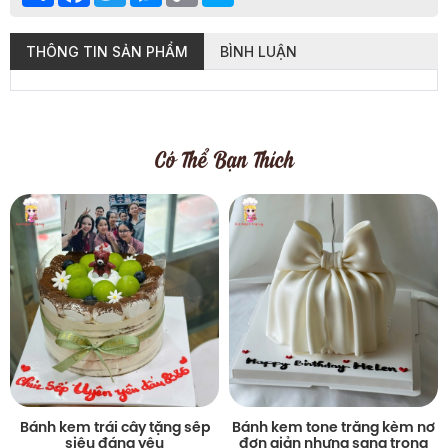
THÔNG TIN SẢN PHẨM
BÌNH LUẬN
Có Thể Bạn Thích
Bánh kem trái cây tặng sếp
Bánh kem tone trắng kèm nơ
siêu đáng yêu
đơn giản nhưng sang trọng