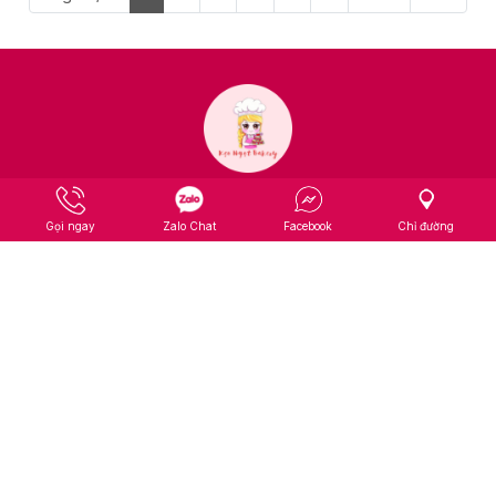
Bánh kem công chúa hot
Bánh kem hoạt hình dễ
trend 2026
thương
Liên hệ
Liên hệ
Mua Tại Mess
Mua Tại Mess
Gọi ngay
Zalo Chat
Facebook
Chỉ đường
Mua Tại Zalo
Mua Tại Zalo
Bánh kem công chúa hoạt
Bánh kem trang trí dễ thương
hình tặng bé gái
tặng các bé gái
Liên hệ
Liên hệ
Mua Tại Mess
Mua Tại Mess
Mua Tại Zalo
Mua Tại Zalo
Page 1 / 6
1
2
3
4
5
6
Next
Last