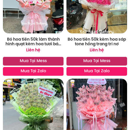
Bó hoa tiền 50k làm thành
Bó hoa tiền ̀̀50k kèm hoa sáp
hình quạt kèm hoa tươi bán
tone hồng trang trí nơ
chạy
Liên hệ
Liên hệ
Mua Tại Mess
Mua Tại Mess
Mua Tại Zalo
Mua Tại Zalo