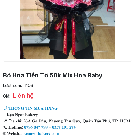
Bó Hoa Tiền Tờ 50k Mix Hoa Baby
Lượt xem:
1106
Liên hệ
Giá:
🛒 𝐓𝐇𝐎̂𝐍𝐆 𝐓𝐈𝐍 𝐌𝐔𝐀 𝐇𝐀̀𝐍𝐆
𝐊𝐞̣𝐨 𝐍𝐠𝐨̣𝐭 𝐁𝐚𝐤𝐞𝐫𝐲
📍 Đ𝐢̣𝐚 𝐜𝐡𝐢̉: 𝟐𝟑𝐀 𝐆𝐨̀ 𝐃𝐚̂̀𝐮, 𝐏𝐡𝐮̛𝐨̛̀𝐧𝐠 𝐓𝐚̂𝐧 𝐐𝐮𝐲́, 𝐐𝐮𝐚̣̂𝐧 𝐓𝐚̂𝐧 𝐏𝐡𝐮́, 𝐓𝐏. 𝐇𝐂𝐌
📞 𝐇𝐨𝐭𝐥𝐢𝐧𝐞:
𝟎𝟕𝟗𝟔 𝟖𝟒𝟕 𝟕𝟗𝟖
–
𝟎𝟑𝟓𝟕 𝟏𝟗𝟏 𝟐𝟕𝟒
🌐 𝐖𝐞𝐛𝐬𝐢𝐭𝐞:
𝐤𝐞𝐨𝐧𝐠𝐨𝐭𝐛𝐚𝐤𝐞𝐫𝐲.𝐜𝐨𝐦