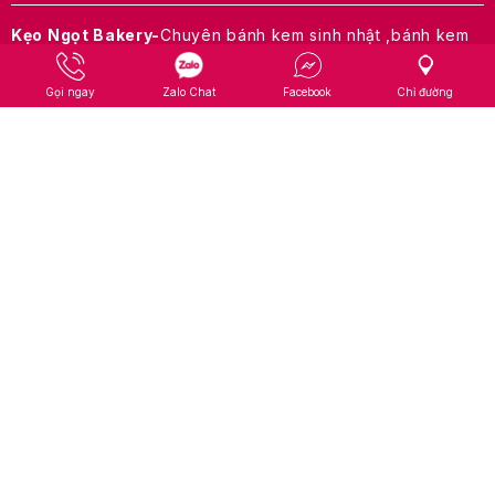
Kẹo Ngọt Bakery-
Chuyên bánh kem sinh nhật ,bánh kem
rút tiền, bánh kem thần tài khai trương, hoa sáp, hoa tươi,
hoa tiền và bong bóng bay rút tiền.Nhận đặt và giao nhanh
Gọi ngay
Zalo Chat
Facebook
Chỉ đường
trong ngày tại TP.HCM.
Địa chỉ: 23 Gò Dầu, P. Phú Thọ Hòa, Q.Tân Phú, TP.HCM
Hotline: 0796 847 798 – 0357 191 274
Website:
keongotbakery.com
Facebook:
facebook.com/keongotbakery123
VỀ CHÚNG TÔI
Sản Phẩm
Tin Tức
Liên Hệ