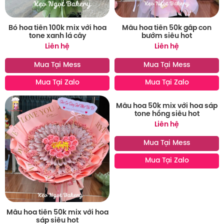
Bó hoa tiền 100k mix với hoa
Mẫu hoa tiền 50k gấp con
tone xanh lá cây
bướm siêu hot
Liên hệ
Liên hệ
Mua Tại Mess
Mua Tại Mess
Mua Tại Zalo
Mua Tại Zalo
Mẫu hoa 50k mix với hoa sáp
tone hồng siêu hot
Liên hệ
Mua Tại Mess
Mua Tại Zalo
Mẫu hoa tiền 50k mix với hoa
sáp siêu hot