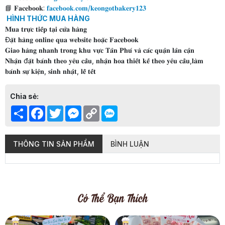
📘 𝐅𝐚𝐜𝐞𝐛𝐨𝐨𝐤:
𝐟𝐚𝐜𝐞𝐛𝐨𝐨𝐤.𝐜𝐨𝐦/𝐤𝐞𝐨𝐧𝐠𝐨𝐭𝐛𝐚𝐤𝐞𝐫𝐲𝟏𝟐𝟑
HÌNH THỨC MUA HÀNG
𝐌𝐮𝐚 𝐭𝐫𝐮̛̣𝐜 𝐭𝐢𝐞̂́𝐩 𝐭𝐚̣𝐢 𝐜𝐮̛̉𝐚 𝐡𝐚̀𝐧𝐠
Đ𝐚̣̆𝐭 𝐡𝐚̀𝐧𝐠 𝐨𝐧𝐥𝐢𝐧𝐞 𝐪𝐮𝐚 𝐰𝐞𝐛𝐬𝐢𝐭𝐞 𝐡𝐨𝐚̣̆𝐜 𝐅𝐚𝐜𝐞𝐛𝐨𝐨𝐤
𝐆𝐢𝐚𝐨 𝐡𝐚̀𝐧𝐠 𝐧𝐡𝐚𝐧𝐡 𝐭𝐫𝐨𝐧𝐠 𝐤𝐡𝐮 𝐯𝐮̛̣𝐜 𝐓𝐚̂𝐧 𝐏𝐡𝐮́ 𝐯𝐚̀ 𝐜𝐚́𝐜 𝐪𝐮𝐚̣̂𝐧 𝐥𝐚̂𝐧 𝐜𝐚̣̂𝐧
𝐍𝐡𝐚̣̂𝐧 đ𝐚̣̆𝐭 𝐛𝐚́𝐧𝐡 𝐭𝐡𝐞𝐨 𝐲𝐞̂𝐮 𝐜𝐚̂̀𝐮, 𝐧𝐡𝐚̣̂𝐧 𝐡𝐨𝐚 𝐭𝐡𝐢𝐞̂́𝐭 𝐤𝐞̂́ 𝐭𝐡𝐞𝐨 𝐲𝐞̂𝐮 𝐜𝐚̂̀𝐮,𝐥𝐚̀𝐦
𝐛𝐚́𝐧𝐡 𝐬𝐮̛̣ 𝐤𝐢𝐞̣̂𝐧, 𝐬𝐢𝐧𝐡 𝐧𝐡𝐚̣̂𝐭, 𝐥𝐞̂̃ 𝐭𝐞̂́𝐭
Chia sẻ:
Share
Facebook
Twitter
Messenger
Copy
Link
THÔNG TIN SẢN PHẨM
BÌNH LUẬN
Có Thể Bạn Thích