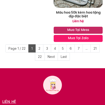
Mẫu hoa 50k kèm hoa tặng
dịp đặc biệt
Liên hệ
Mua Tại Mess
Mua Tại Zalo
Page 1 / 22
1
2
3
4
5
6
7
...
21
22
Next
Last
LIÊN HỆ