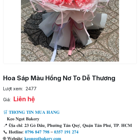
Hoa Sáp Màu Hồng Nơ To Dễ Thương
Lượt xem:
2477
Liên hệ
Giá:
🛒 𝐓𝐇𝐎̂𝐍𝐆 𝐓𝐈𝐍 𝐌𝐔𝐀 𝐇𝐀̀𝐍𝐆
𝐊𝐞̣𝐨 𝐍𝐠𝐨̣𝐭 𝐁𝐚𝐤𝐞𝐫𝐲
📍 Đ𝐢̣𝐚 𝐜𝐡𝐢̉: 𝟐𝟑 𝐆𝐨̀ 𝐃𝐚̂̀𝐮, 𝐏𝐡𝐮̛𝐨̛̀𝐧𝐠 𝐓𝐚̂𝐧 𝐐𝐮𝐲́, 𝐐𝐮𝐚̣̂𝐧 𝐓𝐚̂𝐧 𝐏𝐡𝐮́, 𝐓𝐏. 𝐇𝐂𝐌
📞 𝐇𝐨𝐭𝐥𝐢𝐧𝐞:
𝟎𝟕𝟗𝟔 𝟖𝟒𝟕 𝟕𝟗𝟖
–
𝟎𝟑𝟓𝟕 𝟏𝟗𝟏 𝟐𝟕𝟒
🌐 𝐖𝐞𝐛𝐬𝐢𝐭𝐞:
𝐤𝐞𝐨𝐧𝐠𝐨𝐭𝐛𝐚𝐤𝐞𝐫𝐲.𝐜𝐨𝐦