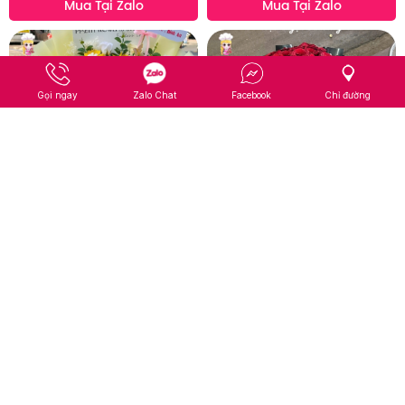
Mua Tại Zalo
Mua Tại Zalo
Gọi ngay
Zalo Chat
Facebook
Chỉ đường
Bó hoa sáp tone vàng các bạn
Bó hoa hồng khổng lồ siêu hot
nữ
tặng các tình yêu
Liên hệ
Liên hệ
Mua Tại Mess
Mua Tại Mess
Mua Tại Zalo
Mua Tại Zalo
Page 1 / 33
1
2
3
4
5
6
7
...
32