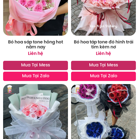
Bó hoa sáp tone hồng hot
Bó hoa táp tone đỏ hình trái
năm nay
tim kèm nơ
Liên hệ
Liên hệ
Mua Tại Mess
Mua Tại Mess
Mua Tại Zalo
Mua Tại Zalo