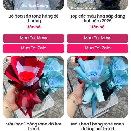
Bó hoa sáp tone hồng dễ
Top các mẫu hoa sáp đang
thương
hot năm 2026
Liên hệ
Liên hệ
Mua Tại Mess
Mua Tại Mess
Mua Tại Zalo
Mua Tại Zalo
Mẫu hoa 1 bông tone đỏ hot
Mẫu hoa 1 bông tone xanh
trend
dương hot trend