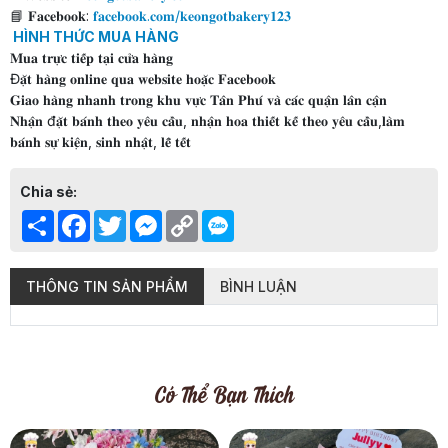
📘 𝐅𝐚𝐜𝐞𝐛𝐨𝐨𝐤:
𝐟𝐚𝐜𝐞𝐛𝐨𝐨𝐤.𝐜𝐨𝐦/𝐤𝐞𝐨𝐧𝐠𝐨𝐭𝐛𝐚𝐤𝐞𝐫𝐲𝟏𝟐𝟑
HÌNH THỨC MUA HÀNG
𝐌𝐮𝐚 𝐭𝐫𝐮̛̣𝐜 𝐭𝐢𝐞̂́𝐩 𝐭𝐚̣𝐢 𝐜𝐮̛̉𝐚 𝐡𝐚̀𝐧𝐠
Đ𝐚̣̆𝐭 𝐡𝐚̀𝐧𝐠 𝐨𝐧𝐥𝐢𝐧𝐞 𝐪𝐮𝐚 𝐰𝐞𝐛𝐬𝐢𝐭𝐞 𝐡𝐨𝐚̣̆𝐜 𝐅𝐚𝐜𝐞𝐛𝐨𝐨𝐤
𝐆𝐢𝐚𝐨 𝐡𝐚̀𝐧𝐠 𝐧𝐡𝐚𝐧𝐡 𝐭𝐫𝐨𝐧𝐠 𝐤𝐡𝐮 𝐯𝐮̛̣𝐜 𝐓𝐚̂𝐧 𝐏𝐡𝐮́ 𝐯𝐚̀ 𝐜𝐚́𝐜 𝐪𝐮𝐚̣̂𝐧 𝐥𝐚̂𝐧 𝐜𝐚̣̂𝐧
𝐍𝐡𝐚̣̂𝐧 đ𝐚̣̆𝐭 𝐛𝐚́𝐧𝐡 𝐭𝐡𝐞𝐨 𝐲𝐞̂𝐮 𝐜𝐚̂̀𝐮, 𝐧𝐡𝐚̣̂𝐧 𝐡𝐨𝐚 𝐭𝐡𝐢𝐞̂́𝐭 𝐤𝐞̂́ 𝐭𝐡𝐞𝐨 𝐲𝐞̂𝐮 𝐜𝐚̂̀𝐮,𝐥𝐚̀𝐦
𝐛𝐚́𝐧𝐡 𝐬𝐮̛̣ 𝐤𝐢𝐞̣̂𝐧, 𝐬𝐢𝐧𝐡 𝐧𝐡𝐚̣̂𝐭, 𝐥𝐞̂̃ 𝐭𝐞̂́𝐭
Chia sẻ:
Share
Facebook
Twitter
Messenger
Copy
Link
THÔNG TIN SẢN PHẨM
BÌNH LUẬN
Có Thể Bạn Thích