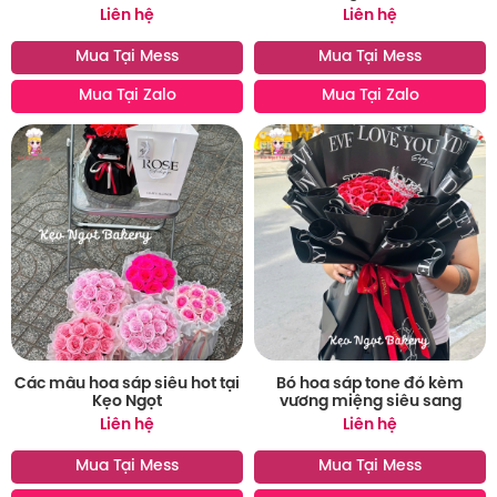
Liên hệ
Liên hệ
Mua Tại Mess
Mua Tại Mess
Mua Tại Zalo
Mua Tại Zalo
Các mẫu hoa sáp siêu hot tại
Bó hoa sáp tone đỏ kèm
Kẹo Ngọt
vương miệng siêu sang
Liên hệ
Liên hệ
Mua Tại Mess
Mua Tại Mess