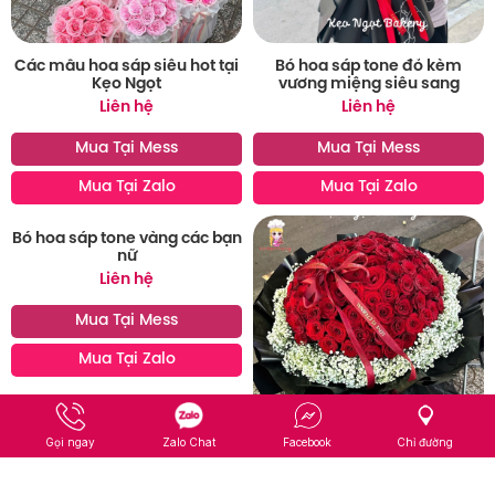
Các mẫu hoa sáp siêu hot tại
Bó hoa sáp tone đỏ kèm
Kẹo Ngọt
vương miệng siêu sang
Liên hệ
Liên hệ
Mua Tại Mess
Mua Tại Mess
Mua Tại Zalo
Mua Tại Zalo
Bó hoa sáp tone vàng các bạn
nữ
Liên hệ
Mua Tại Mess
Mua Tại Zalo
Gọi ngay
Zalo Chat
Facebook
Chỉ đường
Bó hoa hồng khổng lồ siêu hot
tặng các tình yêu