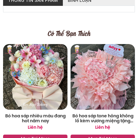
THÔNG TIN SẢN PHẨM
BÌNH LUẬN
Có Thể Bạn Thích
Bó hoa sáp nhiều màu đang
Bó hoa sáp tone hồng khổng
hot năm nay
lồ kèm vương miệng tặng
sinh nhật
Liên hệ
Liên hệ