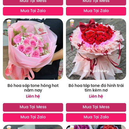
Mua Tại Mess
Mua Tại Mess
Mua Tại Zalo
Mua Tại Zalo
Bó hoa sáp tone hồng hot
Bó hoa táp tone đỏ hình trái
năm nay
tim kèm nơ
Liên hệ
Liên hệ
Mua Tại Mess
Mua Tại Mess
Mua Tại Zalo
Mua Tại Zalo