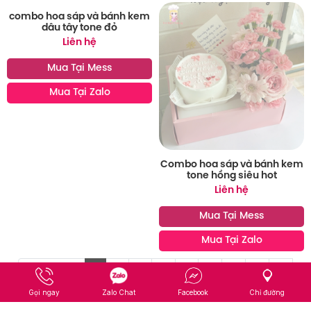
Combo bánh kem trái cây và
Combo bánh kem trái tim và
hoa tươi siêu hot
hoa sáp tone đỏ siêu hot
Liên hệ
Liên hệ
Mua Tại Mess
Mua Tại Mess
Mua Tại Zalo
Mua Tại Zalo
Gọi ngay
Zalo Chat
Facebook
Chỉ đường